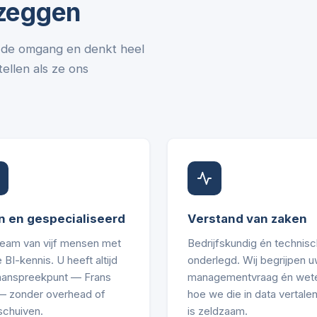
 zeggen
in de omgang en denkt heel
ellen als ze ons
n en gespecialiseerd
Verstand van zaken
team van vijf mensen met
Bedrijfskundig én technisc
 BI-kennis. U heeft altijd
onderlegd. Wij begrijpen 
aanspreekpunt — Frans
managementvraag én wet
 — zonder overhead of
hoe we die in data vertalen
schuiven.
is zeldzaam.