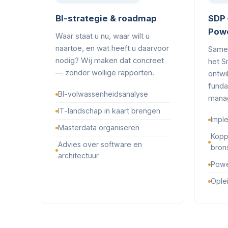
BI-strategie & roadmap
SDP 
Powe
Waar staat u nu, waar wilt u
naartoe, en wat heeft u daarvoor
Same
nodig? Wij maken dat concreet
het S
— zonder wollige rapporten.
ontwi
funda
BI-volwassenheidsanalyse
manag
IT-landschap in kaart brengen
Impl
Masterdata organiseren
Kopp
Advies over software en
bron
architectuur
Powe
Ople