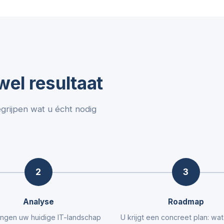
el resultaat
egrijpen wat u écht nodig
2
3
Analyse
Roadmap
ngen uw huidige IT-landschap
U krijgt een concreet plan: wa