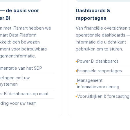
— de basis voor
Dashboards &
r BI
rapportages
n met ITsmart hebben we
Van financiële overzichten 
mart Data Platform
operationele dashboards 
kkeld: een bewezen
informatie die u écht kunt
ment voor betrouwbare
gebruiken om te sturen.
ementinformatie.
Power BI dashboards
ementatie van het SDP
Financiële rapportages
elingen met uw
Management
systemen
informatievoorziening
r BI dashboards op maat
Vooruitkijken & forecasting
iding voor uw team