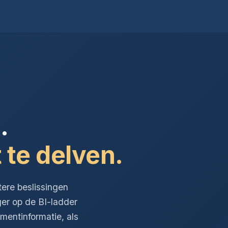
.
 te delven.
tere beslissingen
ger op de BI-ladder
entinformatie, als