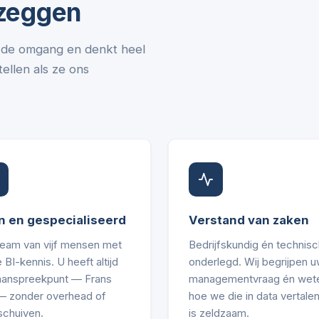
 zeggen
in de omgang en denkt heel
ellen als ze ons
n en gespecialiseerd
Verstand van zaken
team van vijf mensen met
Bedrijfskundig én technisc
 BI-kennis. U heeft altijd
onderlegd. Wij begrijpen 
aanspreekpunt — Frans
managementvraag én wet
 — zonder overhead of
hoe we die in data vertalen
schuiven.
is zeldzaam.