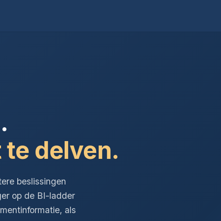
.
 te delven.
tere beslissingen
ger op de BI-ladder
entinformatie, als