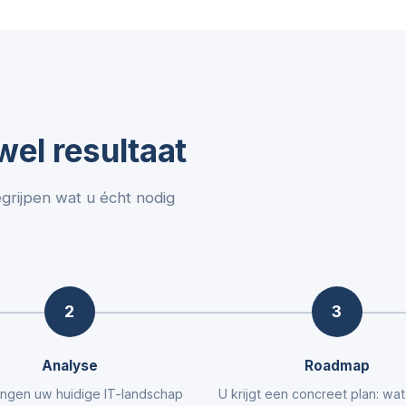
el resultaat
egrijpen wat u écht nodig
2
3
Analyse
Roadmap
ngen uw huidige IT-landschap
U krijgt een concreet plan: wa