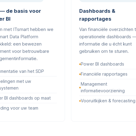
— de basis voor
Dashboards &
r BI
rapportages
n met ITsmart hebben we
Van financiële overzichten 
mart Data Platform
operationele dashboards 
kkeld: een bewezen
informatie die u écht kunt
ment voor betrouwbare
gebruiken om te sturen.
ementinformatie.
Power BI dashboards
ementatie van het SDP
Financiële rapportages
elingen met uw
Management
systemen
informatievoorziening
r BI dashboards op maat
Vooruitkijken & forecasting
iding voor uw team