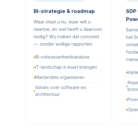
BI-strategie & roadmap
SDP 
Powe
Waar staat u nu, waar wilt u
naartoe, en wat heeft u daarvoor
Same
nodig? Wij maken dat concreet
het S
— zonder wollige rapporten.
ontwi
funda
BI-volwassenheidsanalyse
manag
IT-landschap in kaart brengen
Impl
Masterdata organiseren
Kopp
Advies over software en
bron
architectuur
Powe
Ople