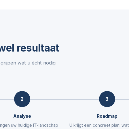
el resultaat
egrijpen wat u écht nodig
2
3
Analyse
Roadmap
ngen uw huidige IT-landschap
U krijgt een concreet plan: wa