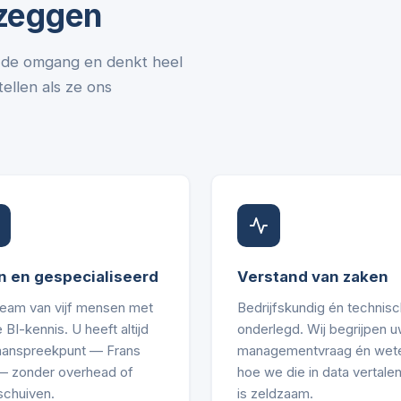
 zeggen
in de omgang en denkt heel
ellen als ze ons
n en gespecialiseerd
Verstand van zaken
team van vijf mensen met
Bedrijfskundig én technisc
 BI-kennis. U heeft altijd
onderlegd. Wij begrijpen 
aanspreekpunt — Frans
managementvraag én wet
 — zonder overhead of
hoe we die in data vertalen
schuiven.
is zeldzaam.