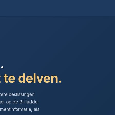
.
 te delven.
tere beslissingen
ger op de BI-ladder
entinformatie, als