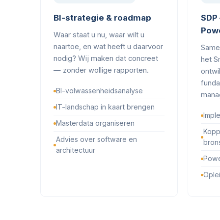
BI-strategie & roadmap
SDP 
Powe
Waar staat u nu, waar wilt u
naartoe, en wat heeft u daarvoor
Same
nodig? Wij maken dat concreet
het S
— zonder wollige rapporten.
ontwi
funda
BI-volwassenheidsanalyse
manag
IT-landschap in kaart brengen
Impl
Masterdata organiseren
Kopp
Advies over software en
bron
architectuur
Powe
Ople