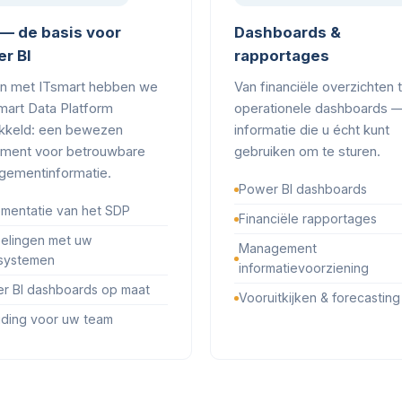
— de basis voor
Dashboards &
r BI
rapportages
n met ITsmart hebben we
Van financiële overzichten 
mart Data Platform
operationele dashboards 
kkeld: een bewezen
informatie die u écht kunt
ment voor betrouwbare
gebruiken om te sturen.
ementinformatie.
Power BI dashboards
ementatie van het SDP
Financiële rapportages
elingen met uw
Management
systemen
informatievoorziening
r BI dashboards op maat
Vooruitkijken & forecasting
iding voor uw team