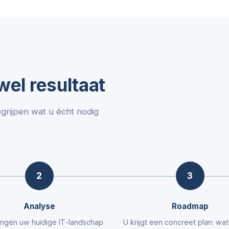
el resultaat
egrijpen wat u écht nodig
2
3
Analyse
Roadmap
ngen uw huidige IT-landschap
U krijgt een concreet plan: wa