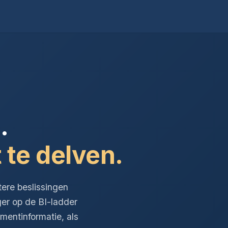
.
 te delven.
tere beslissingen
ger op de BI-ladder
entinformatie, als