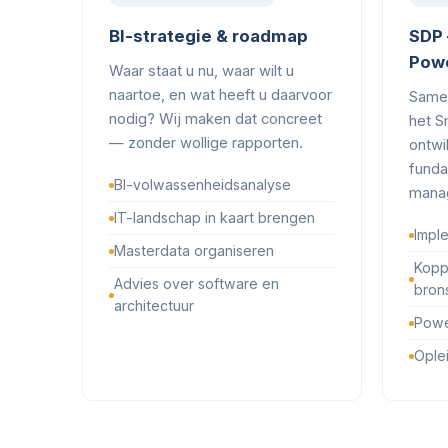
BI-strategie & roadmap
SDP 
Powe
Waar staat u nu, waar wilt u
naartoe, en wat heeft u daarvoor
Same
nodig? Wij maken dat concreet
het S
— zonder wollige rapporten.
ontwi
funda
BI-volwassenheidsanalyse
manag
IT-landschap in kaart brengen
Impl
Masterdata organiseren
Kopp
Advies over software en
bron
architectuur
Powe
Ople