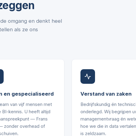
 zeggen
in de omgang en denkt heel
ellen als ze ons
n en gespecialiseerd
Verstand van zaken
team van vijf mensen met
Bedrijfskundig én technisc
 BI-kennis. U heeft altijd
onderlegd. Wij begrijpen 
aanspreekpunt — Frans
managementvraag én wet
 — zonder overhead of
hoe we die in data vertalen
schuiven.
is zeldzaam.