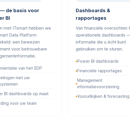
— de basis voor
Dashboards &
r BI
rapportages
n met ITsmart hebben we
Van financiële overzichten 
mart Data Platform
operationele dashboards 
kkeld: een bewezen
informatie die u écht kunt
ment voor betrouwbare
gebruiken om te sturen.
ementinformatie.
Power BI dashboards
ementatie van het SDP
Financiële rapportages
elingen met uw
Management
systemen
informatievoorziening
r BI dashboards op maat
Vooruitkijken & forecasting
iding voor uw team