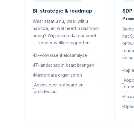
BI-strategie & roadmap
SDP 
Powe
Waar staat u nu, waar wilt u
naartoe, en wat heeft u daarvoor
Same
nodig? Wij maken dat concreet
het S
— zonder wollige rapporten.
ontwi
funda
BI-volwassenheidsanalyse
manag
IT-landschap in kaart brengen
Impl
Masterdata organiseren
Kopp
Advies over software en
bron
architectuur
Powe
Ople