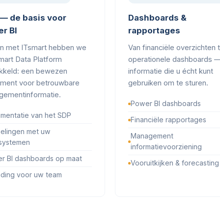
— de basis voor
Dashboards &
r BI
rapportages
n met ITsmart hebben we
Van financiële overzichten 
mart Data Platform
operationele dashboards 
kkeld: een bewezen
informatie die u écht kunt
ment voor betrouwbare
gebruiken om te sturen.
ementinformatie.
Power BI dashboards
ementatie van het SDP
Financiële rapportages
elingen met uw
Management
systemen
informatievoorziening
r BI dashboards op maat
Vooruitkijken & forecasting
iding voor uw team