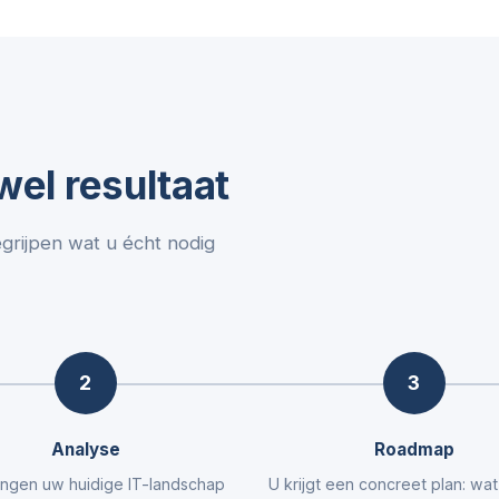
el resultaat
egrijpen wat u écht nodig
2
3
Analyse
Roadmap
ngen uw huidige IT-landschap
U krijgt een concreet plan: wa