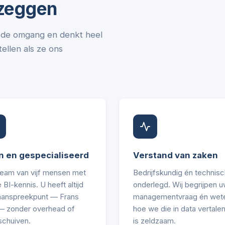
 zeggen
in de omgang en denkt heel
ellen als ze ons
n en gespecialiseerd
Verstand van zaken
team van vijf mensen met
Bedrijfskundig én technisc
 BI-kennis. U heeft altijd
onderlegd. Wij begrijpen 
aanspreekpunt — Frans
managementvraag én wet
 — zonder overhead of
hoe we die in data vertalen
schuiven.
is zeldzaam.