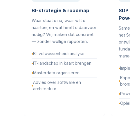
BI-strategie & roadmap
SDP 
Powe
Waar staat u nu, waar wilt u
naartoe, en wat heeft u daarvoor
Same
nodig? Wij maken dat concreet
het S
— zonder wollige rapporten.
ontwi
funda
BI-volwassenheidsanalyse
manag
IT-landschap in kaart brengen
Impl
Masterdata organiseren
Kopp
Advies over software en
bron
architectuur
Powe
Ople