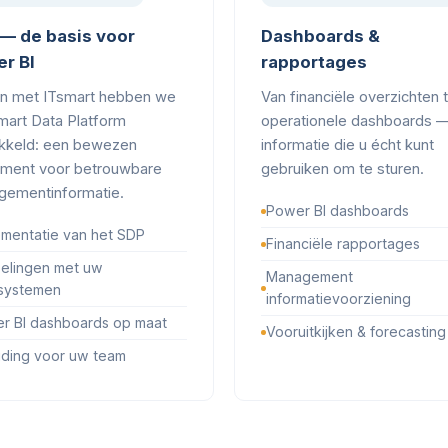
— de basis voor
Dashboards &
r BI
rapportages
n met ITsmart hebben we
Van financiële overzichten 
mart Data Platform
operationele dashboards 
kkeld: een bewezen
informatie die u écht kunt
ment voor betrouwbare
gebruiken om te sturen.
ementinformatie.
Power BI dashboards
ementatie van het SDP
Financiële rapportages
elingen met uw
Management
systemen
informatievoorziening
r BI dashboards op maat
Vooruitkijken & forecasting
iding voor uw team