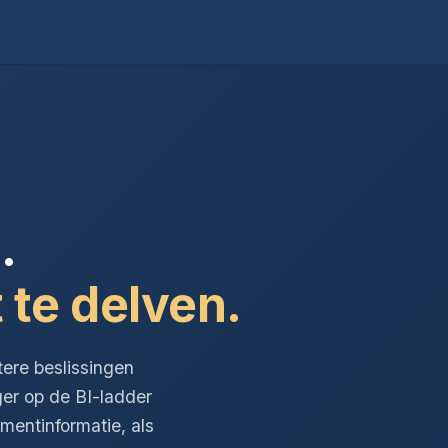
.
 te delven.
tere beslissingen
ger op de BI-ladder
entinformatie, als