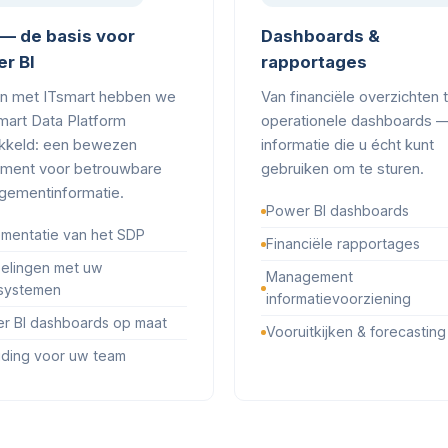
— de basis voor
Dashboards &
r BI
rapportages
n met ITsmart hebben we
Van financiële overzichten 
mart Data Platform
operationele dashboards 
kkeld: een bewezen
informatie die u écht kunt
ment voor betrouwbare
gebruiken om te sturen.
ementinformatie.
Power BI dashboards
ementatie van het SDP
Financiële rapportages
elingen met uw
Management
systemen
informatievoorziening
r BI dashboards op maat
Vooruitkijken & forecasting
iding voor uw team