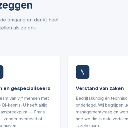
 zeggen
in de omgang en denkt heel
ellen als ze ons
n en gespecialiseerd
Verstand van zaken
team van vijf mensen met
Bedrijfskundig én technisc
 BI-kennis. U heeft altijd
onderlegd. Wij begrijpen 
aanspreekpunt — Frans
managementvraag én wet
 — zonder overhead of
hoe we die in data vertalen
schuiven.
is zeldzaam.