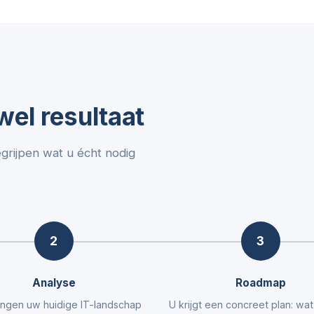
el resultaat
egrijpen wat u écht nodig
2
3
Analyse
Roadmap
ngen uw huidige IT-landschap
U krijgt een concreet plan: wa