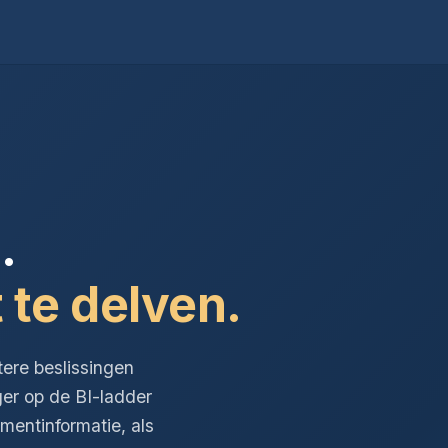
.
 te delven.
tere beslissingen
ger op de BI-ladder
entinformatie, als