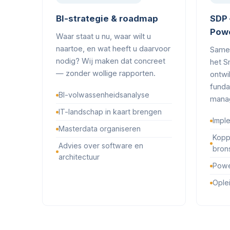
BI-strategie & roadmap
SDP 
Powe
Waar staat u nu, waar wilt u
naartoe, en wat heeft u daarvoor
Same
nodig? Wij maken dat concreet
het S
— zonder wollige rapporten.
ontwi
funda
BI-volwassenheidsanalyse
manag
IT-landschap in kaart brengen
Impl
Masterdata organiseren
Kopp
Advies over software en
bron
architectuur
Powe
Ople