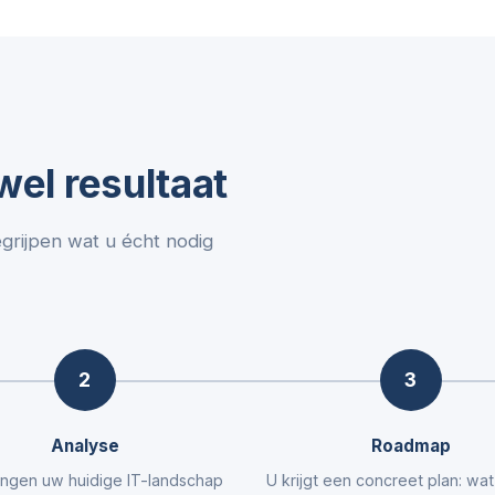
el resultaat
egrijpen wat u écht nodig
2
3
Analyse
Roadmap
ngen uw huidige IT-landschap
U krijgt een concreet plan: wa