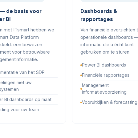
— de basis voor
Dashboards &
r BI
rapportages
n met ITsmart hebben we
Van financiële overzichten 
mart Data Platform
operationele dashboards 
kkeld: een bewezen
informatie die u écht kunt
ment voor betrouwbare
gebruiken om te sturen.
ementinformatie.
Power BI dashboards
ementatie van het SDP
Financiële rapportages
elingen met uw
Management
systemen
informatievoorziening
r BI dashboards op maat
Vooruitkijken & forecasting
iding voor uw team