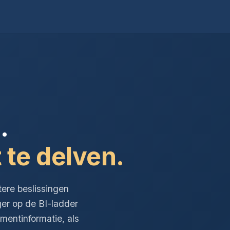
.
 te delven.
tere beslissingen
ger op de BI-ladder
entinformatie, als