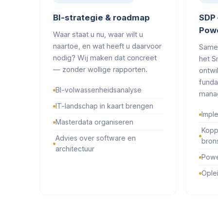
BI-strategie & roadmap
SDP 
Powe
Waar staat u nu, waar wilt u
naartoe, en wat heeft u daarvoor
Same
nodig? Wij maken dat concreet
het S
— zonder wollige rapporten.
ontwi
funda
BI-volwassenheidsanalyse
manag
IT-landschap in kaart brengen
Impl
Masterdata organiseren
Kopp
Advies over software en
bron
architectuur
Powe
Ople